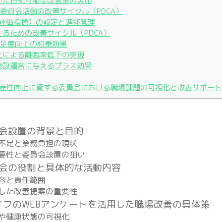
づいた持続可能な改善策の実施
の委員会活動の改善サイクル（PDCA）
業績評価指標）の設定と進捗管理
化するための改善サイクル（PDCA）
満足度向上の相乗効果
向上による離職率低下の実現
が施設運営に与えるプラス効果
産性向上に資する委員会における職場課題の可視化と改善サポート
員会設置の背景と目的
材不足と業務負担の現状
重要性と委員会設置の狙い
員会の役割と具体的な活動内容
内容と責任範囲
映した改善提案の重要性
イフのWEBアンケートを活用した職場改善の具体策
スや健康状態の可視化