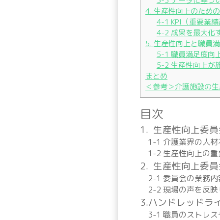
3-3 データに基
4. 生産性向上のため
4-1 KPI（重要
4-2 成果を最大
5. 生産性向上と職員
5-1 職員満足度
5-2 生産性向上
まとめ
＜参考＞介護施設の生
目次
1. 生産性向上委
1-1 介護業界の人
1-2 生産性向上の
2. 生産性向上委
2-1 委員会の業務
2-2 現場の声を反
3.ハンドレッドラ
3-1 職員のストレ