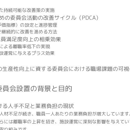
いた持続可能な改善策の実施
ための委員会活動の改善サイクル（PDCA）
績評価指標）の設定と進捗管理
ルで継続的に改善を進める方法
職員満足度向上の相乗効果
上による離職率低下の実現
施設運営に与えるプラス効果
の生産性向上に資する委員会における職場課題の可視
上委員会設置の背景と目的
おける人手不足と業務負担の現状
人材不足が続き、職員一人あたりの業務負担が増大しています
らには離職率の上昇を招き、施設運営に深刻な影響を与えてい
取り組みです。