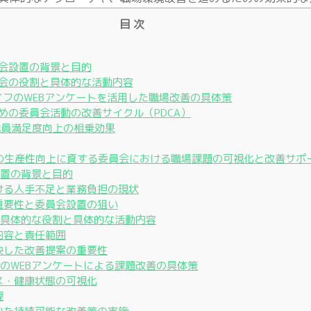
目 次
員会設置の背景と目的
員会の役割と具体的な活動内容
イフのWEBアンケートを活用した職場改善の具体策
ための委員会活動の改善サイクル（PDCA）
職員満足度向上の相乗効果
の生産性向上に資する委員会における職場課題の可視化と改善サポ
設置の背景と目的
おける人手不足と業務負担の現状
の重要性と委員会設置の狙い
会の具体的な役割と具体的な活動内容
務内容と責任範囲
反映した改善提案の重要性
フのWEBアンケートによる課題改善の具体策
レス・健康状態の可視化
握