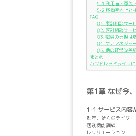
5-1 利用者・家
5-2 稼働率向上
FAQ
Q1. 家計相談サ
Q2. 家計相談サ
Q3. 職員の負担
Q4. ケアマネジ
Q5. 他の経営改
まとめ
ハンドレッドライフに
第1章 なぜ今
1-1 サービス内
近年、多くのデイサー
個別機能訓練
レクリエーション