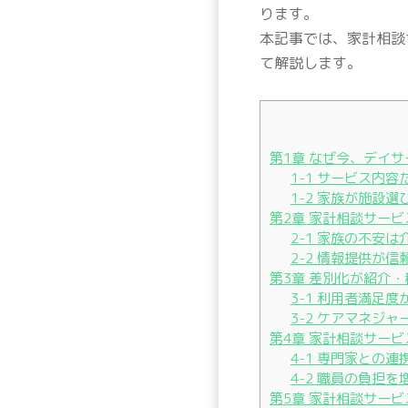
ります。
本記事では、家計相談
て解説します。
第1章 なぜ今、デイ
1-1 サービス内
1-2 家族が施設
第2章 家計相談サー
2-1 家族の不安
2-2 情報提供が
第3章 差別化が紹介
3-1 利用者満足
3-2 ケアマネジ
第4章 家計相談サー
4-1 専門家との
4-2 職員の負担
第5章 家計相談サー