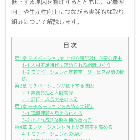
低下する原因を整理するとともに、定着率
向上や生産性向上につながる実践的な取り
組みについて解説します。
目 次
第1章 モチベーション向上が介護施設に必要な理由
1-1 人材不足時代に求められる組織づくり
1-2 モチベーションと定着率・サービス品質の関
係
第2章 モチベーションが低下する原因
2-1 業務負担と人間関係
2-2 評価・成長実感の不足
第3章 モチベーションを高める実践法
3-1 現場課題を見える化する
3-2 小さな成功体験を積み重ねる
第4章 エンゲージメント向上が定着率を高める
4-1 モチベーションとの違い