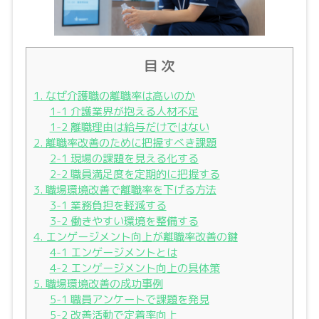
目 次
1. なぜ介護職の離職率は高いのか
1-1 介護業界が抱える人材不足
1-2 離職理由は給与だけではない
2. 離職率改善のために把握すべき課題
2-1 現場の課題を見える化する
2-2 職員満足度を定期的に把握する
3. 職場環境改善で離職率を下げる方法
3-1 業務負担を軽減する
3-2 働きやすい環境を整備する
4. エンゲージメント向上が離職率改善の鍵
4-1 エンゲージメントとは
4-2 エンゲージメント向上の具体策
5. 職場環境改善の成功事例
5-1 職員アンケートで課題を発見
5-2 改善活動で定着率向上