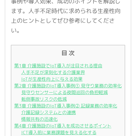
事例や導入効果、成功のポイントを解説し
ます。人手不足時代に求められる生産性向
上のヒントとしてぜひ参考にしてくださ
い。
目 次
第1章 介護施設でIoT導入が注目される理由
人手不足が深刻化する介護業界
IoTが生産性向上に与える効果
第2章 介護施設のIoT導入事例① 見守り業務の効率化
見守りセンサーによる夜間巡回の負担軽減
転倒事故リスクの低減
第3章 介護施設のIoT導入事例② 記録業務の効率化
介護記録システムとの連携
情報共有の迅速化
第4章 介護施設のIoT導入を成功させるポイント
ICT導入前に業務課題を見える化する