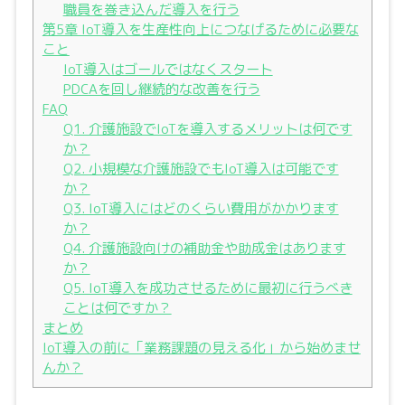
職員を巻き込んだ導入を行う
第5章 IoT導入を生産性向上につなげるために必要な
こと
IoT導入はゴールではなくスタート
PDCAを回し継続的な改善を行う
FAQ
Q1. 介護施設でIoTを導入するメリットは何です
か？
Q2. 小規模な介護施設でもIoT導入は可能です
か？
Q3. IoT導入にはどのくらい費用がかかります
か？
Q4. 介護施設向けの補助金や助成金はあります
か？
Q5. IoT導入を成功させるために最初に行うべき
ことは何ですか？
まとめ
IoT導入の前に「業務課題の見える化」から始めませ
んか？