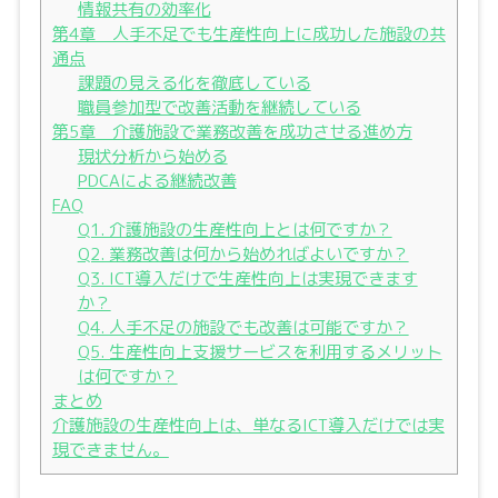
情報共有の効率化
第4章 人手不足でも生産性向上に成功した施設の共
通点
課題の見える化を徹底している
職員参加型で改善活動を継続している
第5章 介護施設で業務改善を成功させる進め方
現状分析から始める
PDCAによる継続改善
FAQ
Q1. 介護施設の生産性向上とは何ですか？
Q2. 業務改善は何から始めればよいですか？
Q3. ICT導入だけで生産性向上は実現できます
か？
Q4. 人手不足の施設でも改善は可能ですか？
Q5. 生産性向上支援サービスを利用するメリット
は何ですか？
まとめ
介護施設の生産性向上は、単なるICT導入だけでは実
現できません。