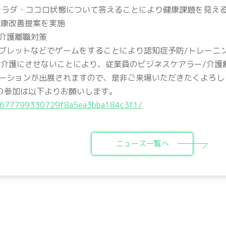
ラダ・ココロ状態について答えることにより健康課題を見える
康改善提案を実施
・介護離職対策
レットなどでゲームをすることにより認知症予防/トレーニ
護にさせないことにより、従業員のビジネスケアラー/介護
ーションが出展されますので、是非ご来場いただきたくよろし
への参加は以下よりお願いします。
05b677799330729f8a5ea3bba184c3f1/
ニュース一覧へ