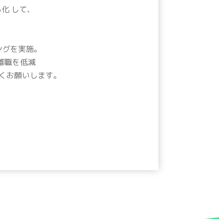
化 して、
ングを実施。
離職を低減
くお願いします。