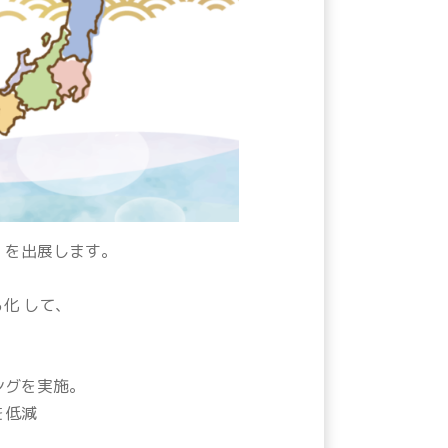
営」を出展します。
を見える化 して、
ングを実施。
を低減