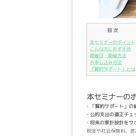
目 次
本セミナーのポイント
こんな方におすすめ
開催日・開催方法
お申し込み方法
『賢約サポート』とは
本セミナーの
•
「賢約サポート」の
•
公的支出の適正チェ
•
将来の家計設計をサ
税金や社会保険料、医