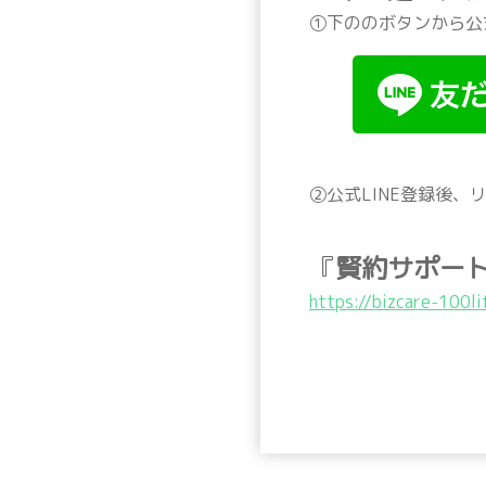
①下ののボタンから公式
②公式LINE登録後
『
賢約サポー
https://bizcare-100l