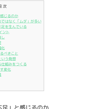
目 次
と感じるのか
いのではなく「ムダ」が多い
手不足を生んでいる
ポイント
直し
理
適化
えるべきこと
すという発想
回る仕組みをつくる
らす変化
減
手不足」と感じるのか