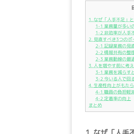
1. なぜ「人手不足」
1-1 業務量が多
1-2 非効率が人
2. 見直すべき3つの
2-1 記録業務の見
2-2 情報共有の整
2-3 業務動線の最
3. 人を増やす前に考
3-1 業務を減ら
3-2 今いる人で
4. 生産性向上がもた
4-1 職員の負担軽
4-2 定着率の向上
まとめ
1. なぜ「人