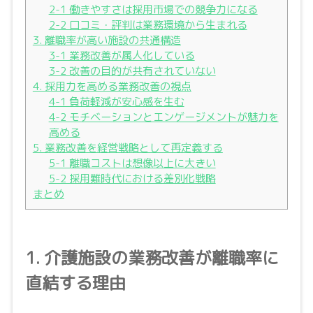
2-1 働きやすさは採用市場での競争力になる
2-2 口コミ・評判は業務環境から生まれる
3. 離職率が高い施設の共通構造
3-1 業務改善が属人化している
3-2 改善の目的が共有されていない
4. 採用力を高める業務改善の視点
4-1 負荷軽減が安心感を生む
4-2 モチベーションとエンゲージメントが魅力を
高める
5. 業務改善を経営戦略として再定義する
5-1 離職コストは想像以上に大きい
5-2 採用難時代における差別化戦略
まとめ
1. 介護施設の業務改善が離職率に
直結する理由