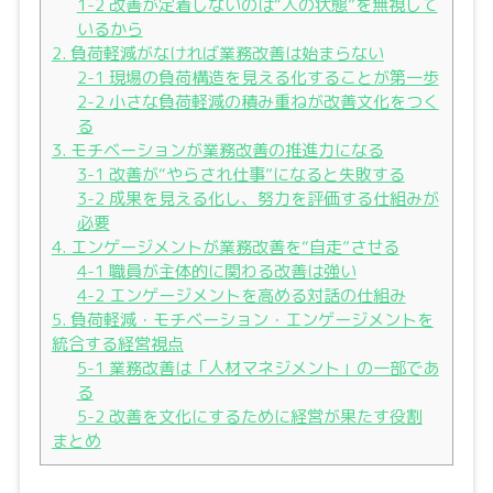
1-2 改善が定着しないのは“人の状態”を無視して
いるから
2. 負荷軽減がなければ業務改善は始まらない
2-1 現場の負荷構造を見える化することが第一歩
2-2 小さな負荷軽減の積み重ねが改善文化をつく
る
3. モチベーションが業務改善の推進力になる
3-1 改善が“やらされ仕事”になると失敗する
3-2 成果を見える化し、努力を評価する仕組みが
必要
4. エンゲージメントが業務改善を“自走”させる
4-1 職員が主体的に関わる改善は強い
4-2 エンゲージメントを高める対話の仕組み
5. 負荷軽減・モチベーション・エンゲージメントを
統合する経営視点
5-1 業務改善は「人材マネジメント」の一部であ
る
5-2 改善を文化にするために経営が果たす役割
まとめ