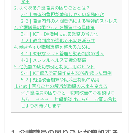
発生
2. よくある介護職員の困りごととは？
2-1｜身体的負担が蓄積しやすい業務内容
2-2｜職場内外の人間関係による精神的ストレス
3. 介護職員の困りごとを解消する具体策
3-1｜ICT・DX活用による業務の省力化
3-2｜教育制度の強化で不安を減らす
4. 働きやすい職場環境を整えるために
4-1｜柔軟なシフト管理と勤務制度の導入
4-2｜メンタルヘルス支援の整備
5. 他施設の成功事例と制度活用のヒント
5-1｜ICT導入で記録作業を30％削減した事例
5-2｜処遇改善加算や助成金制度の活用
まとめ｜困りごとの解消が職場の未来を変える
✅ 介護職員の困りごと・職場改善のご相談はこ
ちら →→→ 無償相談はこちら お問い合わ
せよりお願いします