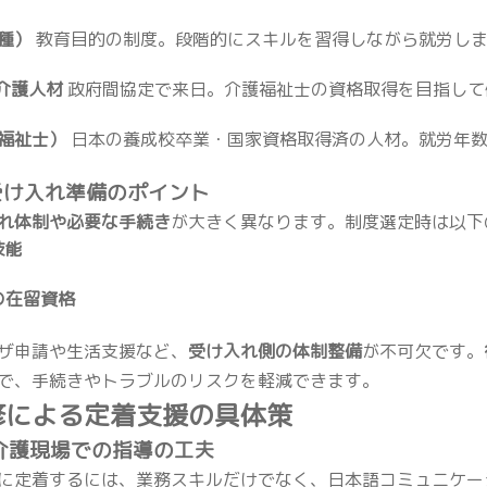
種）
教育目的の制度。段階的にスキルを習得しながら就労しま
介護人材
政府間協定で来日。介護福祉士の資格取得を目指して
福祉士）
日本の養成校卒業・国家資格取得済の人材。就労年数
受け入れ準備のポイント
れ体制や必要な手続き
が大きく異なります。制度選定時は以下
技能
の在留資格
ザ申請や生活支援など、
受け入れ側の体制整備
が不可欠です。
で、手続きやトラブルのリスクを軽減できます。
修による定着支援の具体策
と介護現場での指導の工夫
に定着するには、業務スキルだけでなく、日本語コミュニケー