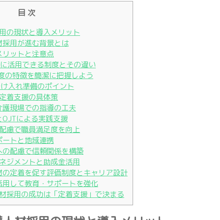
目 次
用の現状と導入メリット
人材採用が進む背景とは
のメリットと注意点
採用に活用できる制度とその違い
制度の特徴を簡潔に把握しよう
受け入れ準備のポイント
定着支援の具体策
と介護現場での指導の工夫
とOJTによる実践支援
配慮で職員満足度を向上
サポートと地域連携
化への配慮で信頼関係を構築
ネジメントと助成金活用
人材の定着を促す評価制度とキャリア設計
を活用して教育・サポートを強化
材採用の成功は「定着支援」で決まる