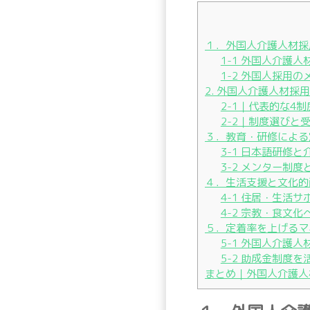
１．外国人介護人材採
1-1 外国人介護
1-2 外国人採用
2. 外国人介護人材
2-1｜代表的な4
2-2｜制度選びと
３．教育・研修による
3-1 日本語研修
3-2 メンター制度
４．生活支援と文化的
4-1 住居・生活
4-2 宗教・食文
５．定着率を上げるマ
5-1 外国人介護
5-2 助成金制度
まとめ｜外国人介護人