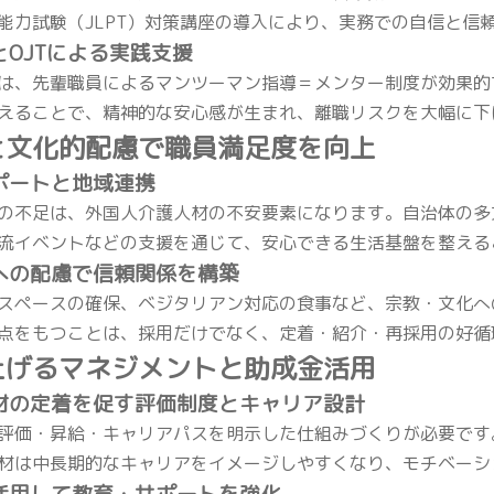
能力試験（JLPT）対策講座の導入により、実務での自信と信
とOJTによる実践支援
は、先輩職員によるマンツーマン指導＝メンター制度が効果的
えることで、精神的な安心感が生まれ、離職リスクを大幅に下
と文化的配慮で職員満足度を向上
サポートと地域連携
の不足は、外国人介護人材の不安要素になります。自治体の多
流イベントなどの支援を通じて、安心できる生活基盤を整える
化への配慮で信頼関係を構築
スペースの確保、ベジタリアン対応の食事など、宗教・文化へ
点をもつことは、採用だけでなく、定着・紹介・再採用の好循
上げるマネジメントと助成金活用
人材の定着を促す評価制度とキャリア設計
評価・昇給・キャリアパスを明示した仕組みづくりが必要です
材は中長期的なキャリアをイメージしやすくなり、モチベーシ
を活用して教育・サポートを強化