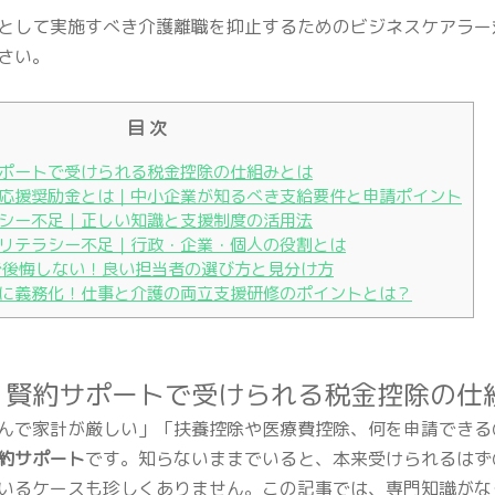
として実施すべき介護離職を抑止するためのビジネスケアラー
さい。
目 次
ポートで受けられる税金控除の仕組みとは
応援奨励金とは｜中小企業が知るべき支給要件と申請ポイント
シー不足｜正しい知識と支援制度の活用法
リテラシー不足｜行政・企業・個人の役割とは
で後悔しない！良い担当者の選び方と見分け方
に義務化！仕事と介護の両立支援研修のポイントとは？
！賢約サポートで受けられる税金控除の仕
んで家計が厳しい」「扶養控除や医療費控除、何を申請できる
約サポート
です。知らないままでいると、本来受けられるはず
いるケースも珍しくありません。この記事では、専門知識がな