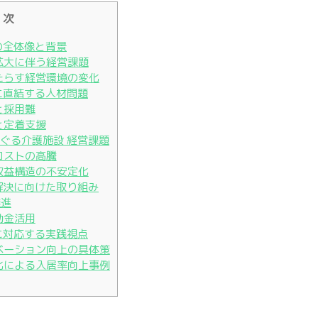
 次
題の全体像と背景
要拡大に伴う経営課題
もたらす経営環境の変化
題に直結する人材問題
と採用難
さと定着支援
めぐる介護施設 経営課題
営コストの高騰
と収益構造の不安定化
題解決に向けた取り組み
推進
助金活用
題に対応する実践視点
チベーション向上の具体策
別化による入居率向上事例