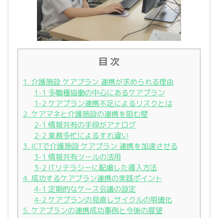
目 次
1. 介護施設 ケアプラン 連携が求められる理由
1-1 多職種協働の中心にあるケアプラン
1-2 ケアプラン連携不足によるリスクとは
2. ケアマネと介護施設の連携を阻む壁
2-1 情報共有の手段がアナログ
2-2 業務多忙によるすれ違い
3. ICTで介護施設 ケアプラン 連携を加速させる
3-1 情報共有ツールの活用
3-2 ITリテラシーに配慮した導入方法
4. 成功するケアプラン連携の実践ポイント
4-1 定期的なケース会議の設定
4-2 ケアプランの見直しサイクルの明確化
5. ケアプランの連携成功事例と今後の展望