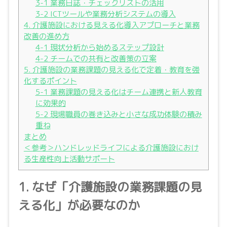
3-1 業務日誌・チェックリストの活用
3-2 ICTツールや業務分析システムの導入
4. 介護施設における見える化導入アプローチと業務
改善の進め方
4-1 現状分析から始めるステップ設計
4-2 チームでの共有と改善策の立案
5. 介護施設の業務課題の見える化で定着・教育を強
化するポイント
5-1 業務課題の見える化はチーム連携と新人教育
に効果的
5-2 現場職員の巻き込みと小さな成功体験の積み
重ね
まとめ
＜参考＞ハンドレッドライフによる介護施設におけ
る生産性向上活動サポート
1. なぜ「介護施設の業務課題の見
える化」が必要なのか