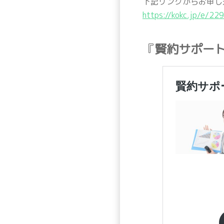
下記リンクからお申し
https://kokc.jp/e/
『
賢約サポー