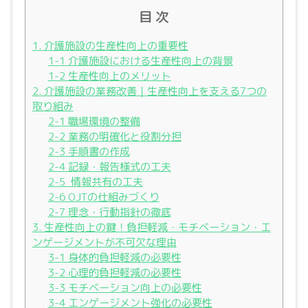
目 次
1. 介護施設の生産性向上の重要性
1-1 介護施設における生産性向上の背景
1-2 生産性向上のメリット
2. 介護施設の業務改善｜生産性向上を支える7つの
取り組み
2-1 職場環境の整備
2-2 業務の明確化と役割分担
2-3 手順書の作成
2-4 記録・報告様式の工夫
2-5 情報共有の工夫
2-6 OJTの仕組みづくり
2-7 理念・行動指針の徹底
3. 生産性向上の鍵！負担軽減・モチベーション・エ
ンゲージメントが不可欠な理由
3-1 身体的負担軽減の必要性
3-2 心理的負担軽減の必要性
3-3 モチベーション向上の必要性
3-4 エンゲージメント強化の必要性