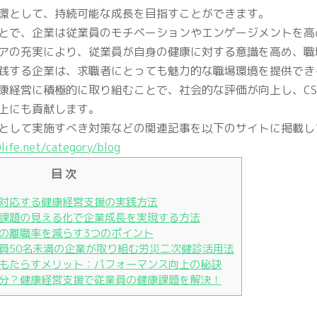
環として、持続可能な成長を目指すことができます。
とで、企業は従業員のモチベーションやエンゲージメントを高
アの充実により、従業員が自身の健康に対する意識を高め、職
践する企業は、求職者にとっても魅力的な職場環境を提供でき
康経営に積極的に取り組むことで、社会的な評価が向上し、CS
上にも貢献します。
として実施すべき対策などの関連記事を以下のサイトに掲載し
life.net/category/blog
目 次
対応する健康経営支援の実践方法
課題の見える化で企業成長を実現する方法
の離職率を減らす3つのポイント
員50名未満の企業が取り組む労災二次健診活用法
もたらすメリット：パフォーマンス向上の秘訣
分？健康経営支援で従業員の健康課題を解決！