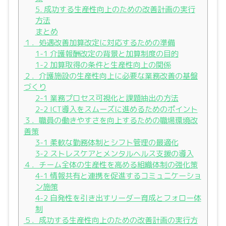
5. 成功する生産性向上のための改善計画の実行
方法
まとめ
１．処遇改善加算改定に対応するための準備
1-1 介護報酬改定の背景と加算制度の目的
1-2 加算取得の条件と生産性向上の関係
２．介護施設の生産性向上に必要な業務改善の基盤
づくり
2-1 業務プロセス可視化と課題抽出の方法
2-2 ICT導入をスムーズに進めるためのポイント
３．職員の働きやすさを向上するための職場環境改
善策
3-1 柔軟な勤務体制とシフト管理の最適化
3-2 ストレスケアとメンタルヘルス支援の導入
４．チーム全体の生産性を高める組織体制の強化策
4-1 情報共有と連携を促進するコミュニケーショ
ン施策
4-2 自発性を引き出すリーダー育成とフォロー体
制
５．成功する生産性向上のための改善計画の実行方