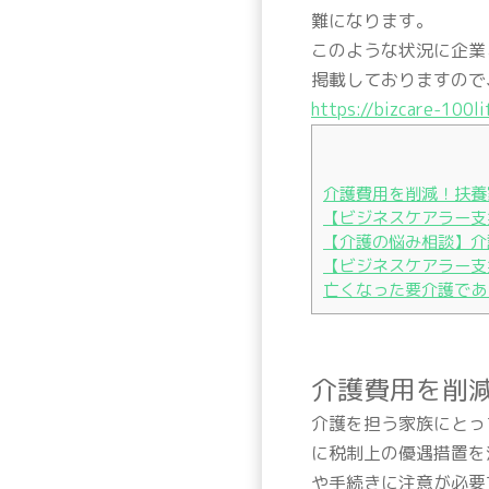
難になります。
このような状況に企業
掲載しておりますので
https://bizcare-100li
介護費用を削減！扶養
【ビジネスケアラー支
【介護の悩み相談】介
【ビジネスケアラー支
亡くなった要介護であ
介護費用を削
介護を担う家族にとっ
に税制上の優遇措置を
や手続きに注意が必要