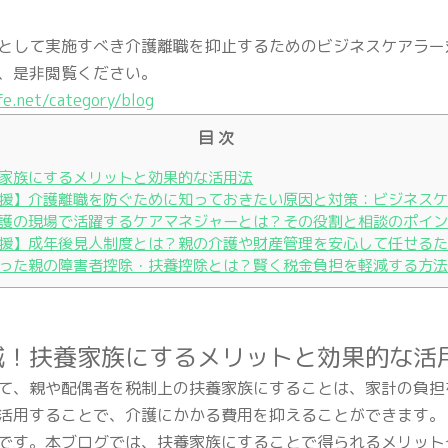
として実施すべき介護離職を抑止するためのビジネスケアラー
、是非閲覧ください。
fe.net/category/blog
目 次
家族にするメリットと効果的な活用法
援】介護離職を防ぐために知っておきたい原因と対策：ビジネスケ
護の現場で活躍するケアマネジャーとは？その役割と相談のポイン
援】成年後見人制度とは？親の介護や財産管理を安心して任せるた
った親の障害者控除・扶養控除とは？賢く税金負担を軽減する方法
減！扶養家族にするメリットと効果的な活
て、親や配偶者を税制上の扶養家族にすることは、家計の負担
活用することで、介護にかかる費用を抑えることができます。
です。本ブログでは、扶養家族にすることで得られるメリット